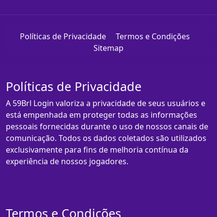
Políticas de Privacidade
Termos e Condições
Sitemap
Políticas de Privacidade
A 59Brl Login valoriza a privacidade de seus usuários e
está empenhada em proteger todas as informações
pessoais fornecidas durante o uso de nossos canais de
comunicação. Todos os dados coletados são utilizados
exclusivamente para fins de melhoria contínua da
experiência de nossos jogadores.
Termos e Condições