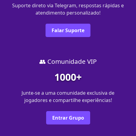
Suporte direto via Telegram, respostas rápidas e
atendimento personalizado!
Falar Suporte
👥 Comunidade VIP
1000+
Junte-se a uma comunidade exclusiva de
jogadores e compartilhe experiências!
Entrar Grupo