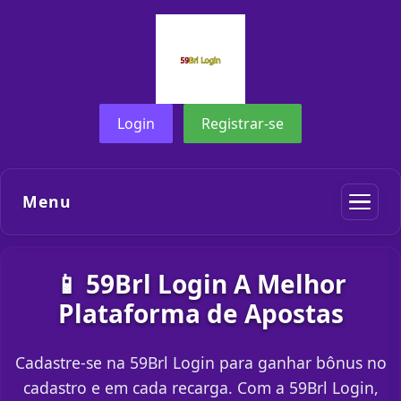
Login
Registrar-se
Menu
📱 59Brl Login A Melhor
Plataforma de Apostas
Cadastre-se na 59Brl Login para ganhar bônus no
cadastro e em cada recarga. Com a 59Brl Login,