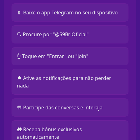
📱 Baixe o app Telegram no seu dispositivo
🔍 Procure por "@59BrlOficial"
👆 Toque em "Entrar" ou "Join"
🔔 Ative as notificações para não perder
nada
💬 Participe das conversas e interaja
🎁 Receba bônus exclusivos
automaticamente