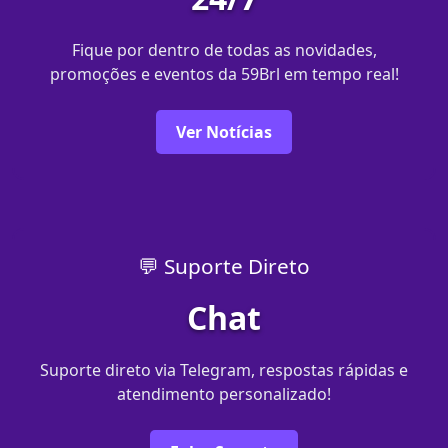
Fique por dentro de todas as novidades,
promoções e eventos da 59Brl em tempo real!
Ver Notícias
💬 Suporte Direto
Chat
Suporte direto via Telegram, respostas rápidas e
atendimento personalizado!