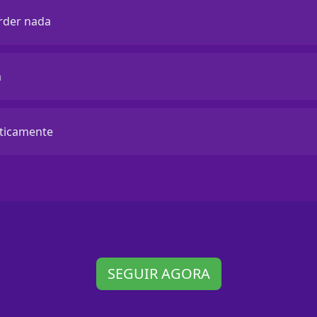
erder nada
a
aticamente
SEGUIR AGORA