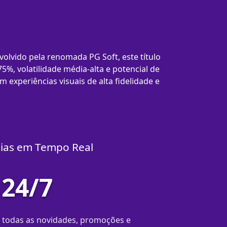
olvido pela renomada PG Soft, este título
%, volatilidade média-alta e potencial de
experiências visuais de alta fidelidade e
cias em Tempo Real
24/7
e todas as novidades, promoções e