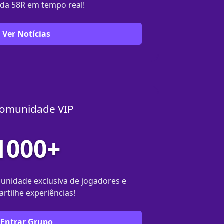
 da 58R em tempo real!
Ver Notícias
Comunidade VIP
1000+
unidade exclusiva de jogadores e
rtilhe experiências!
Entrar Grupo