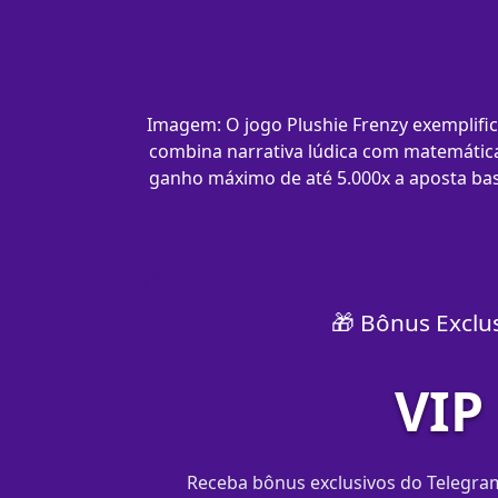
Imagem: O jogo Plushie Frenzy exemplific
combina narrativa lúdica com matemática 
ganho máximo de até 5.000x a aposta base
🎁 Bônus Exclu
VIP
Receba bônus exclusivos do Telegra