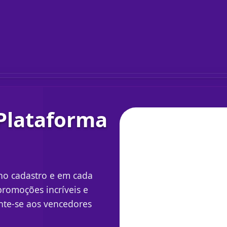
 Plataforma
no cadastro e em cada
promoções incríveis e
unte-se aos vencedores