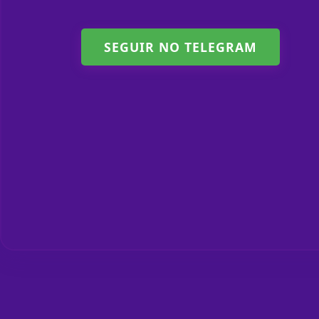
SEGUIR NO TELEGRAM