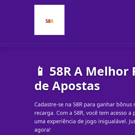
📱 58R A Melhor
de Apostas
Cadastre-se na 58R para ganhar bônus 
recarga. Com a 58R, você tem acesso a 
uma experiência de jogo inigualável. J
agora!