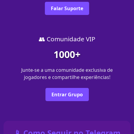
Falar Suporte
👥 Comunidade VIP
1000+
Junte-se a uma comunidade exclusiva de
jogadores e compartilhe experiências!
Entrar Grupo
📱 Como Seguir no Telegram