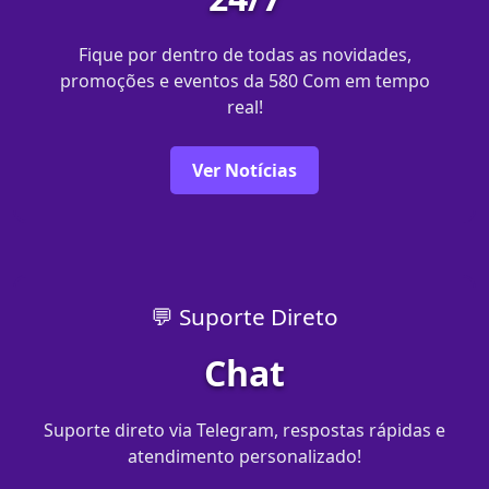
Fique por dentro de todas as novidades,
promoções e eventos da 580 Com em tempo
real!
Ver Notícias
💬 Suporte Direto
Chat
Suporte direto via Telegram, respostas rápidas e
atendimento personalizado!