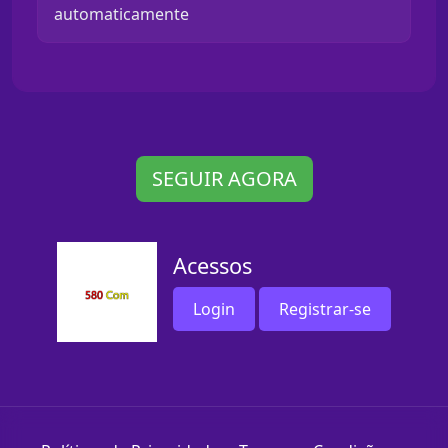
automaticamente
SEGUIR AGORA
Acessos
Login
Registrar-se