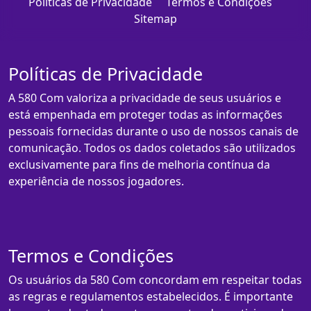
Políticas de Privacidade
Termos e Condições
Sitemap
Políticas de Privacidade
A 580 Com valoriza a privacidade de seus usuários e
está empenhada em proteger todas as informações
pessoais fornecidas durante o uso de nossos canais de
comunicação. Todos os dados coletados são utilizados
exclusivamente para fins de melhoria contínua da
experiência de nossos jogadores.
Termos e Condições
Os usuários da 580 Com concordam em respeitar todas
as regras e regulamentos estabelecidos. É importante