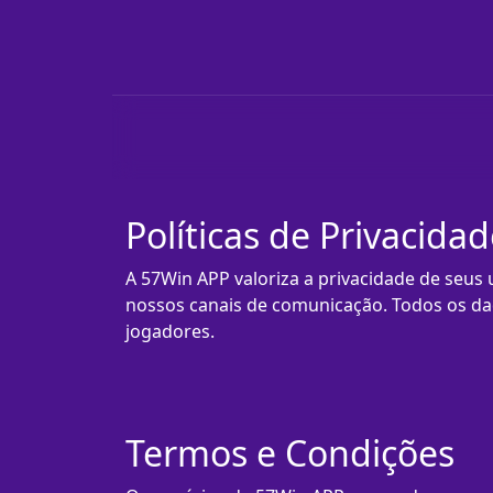
Políticas de Privacida
A 57Win APP valoriza a privacidade de seus
nossos canais de comunicação. Todos os dad
jogadores.
Termos e Condições