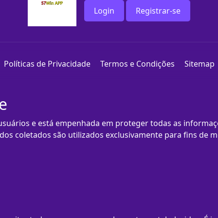
Login
Registrar-se
Políticas de Privacidade
Termos e Condições
Sitemap
de
 usuários e está empenhada em proteger todas as informaç
os coletados são utilizados exclusivamente para fins de m