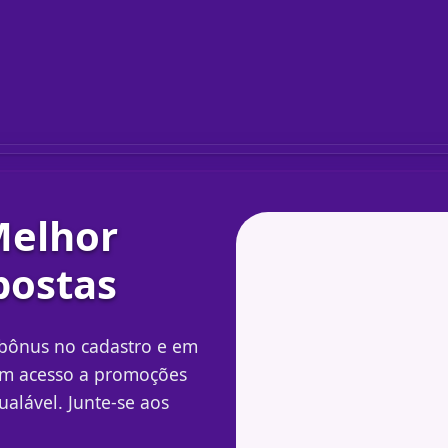
Melhor
postas
bônus no cadastro e em
em acesso a promoções
ualável. Junte-se aos