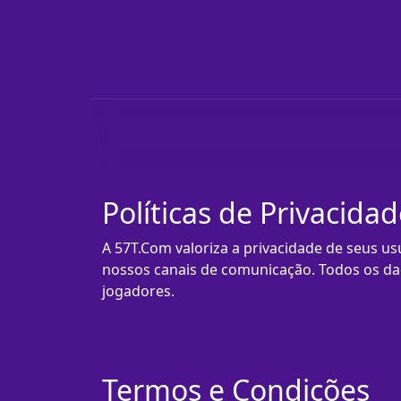
Políticas de Privacida
A 57T.Com valoriza a privacidade de seus u
nossos canais de comunicação. Todos os dad
jogadores.
Termos e Condições