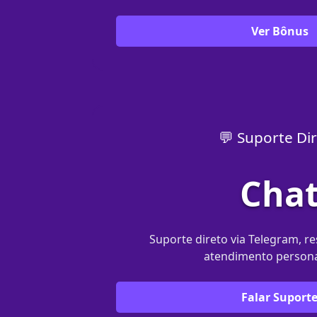
Ver Bônus
💬 Suporte Di
Cha
Suporte direto via Telegram, r
atendimento persona
Falar Suport