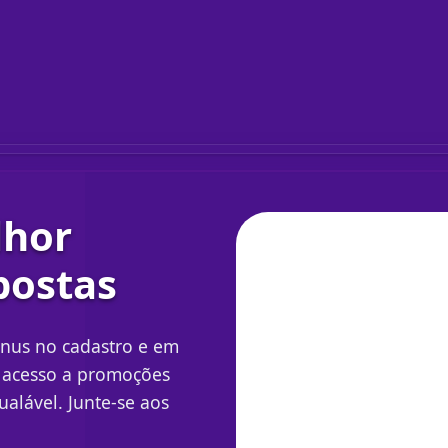
lhor
postas
nus no cadastro e em
 acesso a promoções
ualável. Junte-se aos