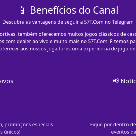
📱 Benefícios do Canal
Descubra as vantagens de seguir a 57T.Com no Telegram
ortivas, também oferecemos muitos jogos clássicos de cas
gos com dealer ao vivo e muito mais no 57T.Com. Fizemos 
oferecer aos nossos jogadores uma experiência de jogo de 
sivos
📢 Notí
m, promoções especiais
Fique por dentro d
s únicos!
eventos da