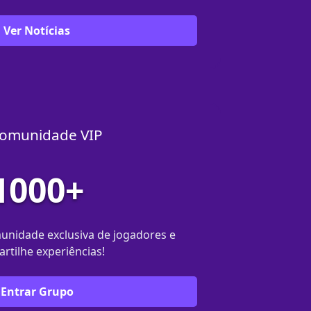
Ver Notícias
Comunidade VIP
1000+
unidade exclusiva de jogadores e
rtilhe experiências!
Entrar Grupo