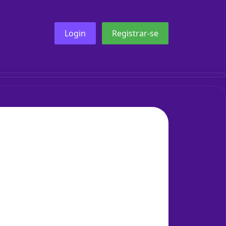
Login
Registrar-se