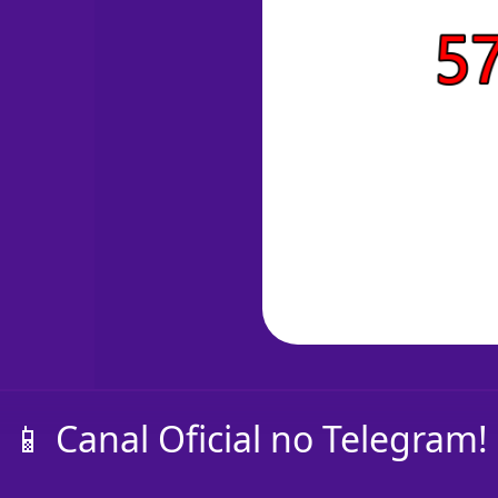
📱 Canal Oficial no Telegram!