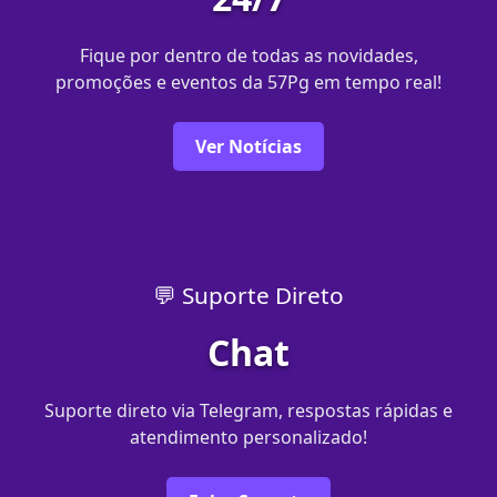
Fique por dentro de todas as novidades,
promoções e eventos da 57Pg em tempo real!
Ver Notícias
💬 Suporte Direto
Chat
Suporte direto via Telegram, respostas rápidas e
atendimento personalizado!