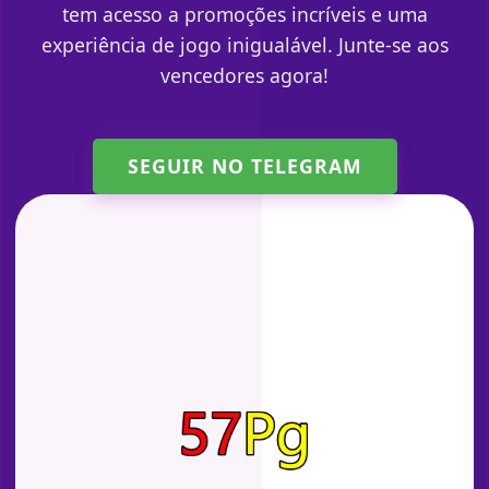
tem acesso a promoções incríveis e uma
experiência de jogo inigualável. Junte-se aos
vencedores agora!
SEGUIR NO TELEGRAM