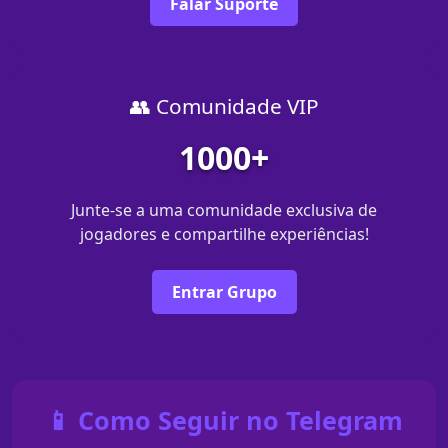
Falar Suporte
👥 Comunidade VIP
1000+
Junte-se a uma comunidade exclusiva de
jogadores e compartilhe experiências!
Entrar Grupo
📱 Como Seguir no Telegram