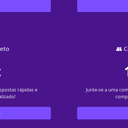
reto
👥 
t
espostas rápidas e
Junte-se a uma com
lizado!
compa
e