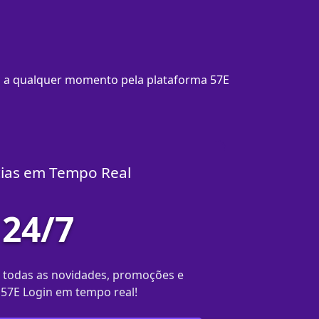
os a qualquer momento pela plataforma 57E
cias em Tempo Real
24/7
e todas as novidades, promoções e
 57E Login em tempo real!