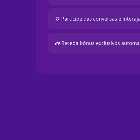
💬 Participe das conversas e interaj
🎁 Receba bônus exclusivos autom