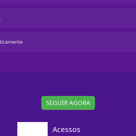
a
aticamente
SEGUIR AGORA
Acessos