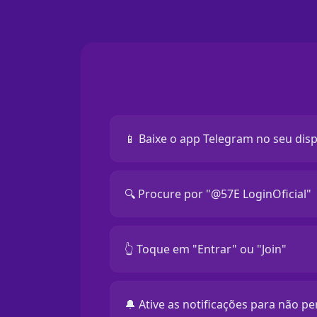
📱 Baixe o app Telegram no seu disp
🔍 Procure por "@57E LoginOficial"
👆 Toque em "Entrar" ou "Join"
🔔 Ative as notificações para não p