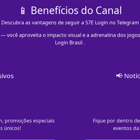
📱 Benefícios do Canal
Descubra as vantagens de seguir a 57E Login no Telegram
 — você aproveita o impacto visual e a adrenalina dos jog
Login Brasil .
sivos
📢 Notí
m, promoções especiais
Fique por dentro d
s únicos!
eventos da