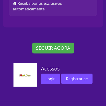
🎁 Receba bônus exclusivos
automaticamente
SEGUIR AGORA
Acessos
Login
Registrar-se