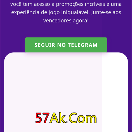
você tem acesso a promoções incríveis e uma
experiência de jogo inigualável. Junte-se aos
vencedores agora!
SEGUIR NO TELEGRAM