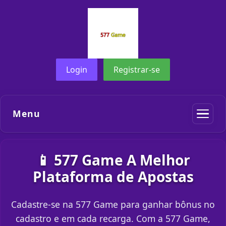
Login
Registrar-se
Menu
📱 577 Game A Melhor
Plataforma de Apostas
Cadastre-se na 577 Game para ganhar bônus no
cadastro e em cada recarga. Com a 577 Game,