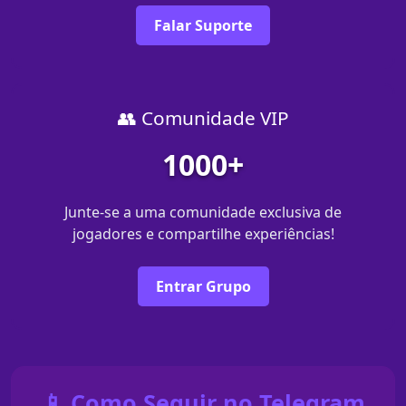
Falar Suporte
👥 Comunidade VIP
1000+
Junte-se a uma comunidade exclusiva de
jogadores e compartilhe experiências!
Entrar Grupo
📱 Como Seguir no Telegram