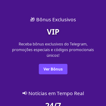
🎁 Bônus Exclusivos
VIP
Receba bônus exclusivos do Telegram,
promoções especiais e códigos promocionais
únicos!
Ver Bônus
📢 Notícias em Tempo Real
24/7