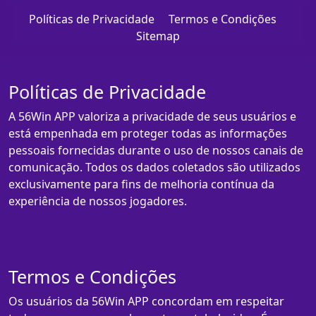
Políticas de Privacidade
Termos e Condições
Sitemap
Políticas de Privacidade
A 56Win APP valoriza a privacidade de seus usuários e
está empenhada em proteger todas as informações
pessoais fornecidas durante o uso de nossos canais de
comunicação. Todos os dados coletados são utilizados
exclusivamente para fins de melhoria contínua da
experiência de nossos jogadores.
Termos e Condições
Os usuários da 56Win APP concordam em respeitar