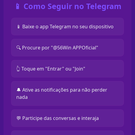
📱 Como Seguir no Telegram
📱 Baixe o app Telegram no seu dispositivo
🔍 Procure por "@56Win APPOficial"
👆 Toque em "Entrar" ou "Join"
🔔 Ative as notificações para não perder
nada
💬 Participe das conversas e interaja