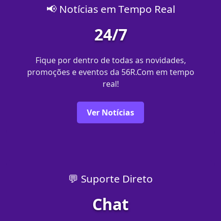
📢 Notícias em Tempo Real
24/7
Fique por dentro de todas as novidades,
promoções e eventos da 56R.Com em tempo
real!
Ver Notícias
💬 Suporte Direto
Chat