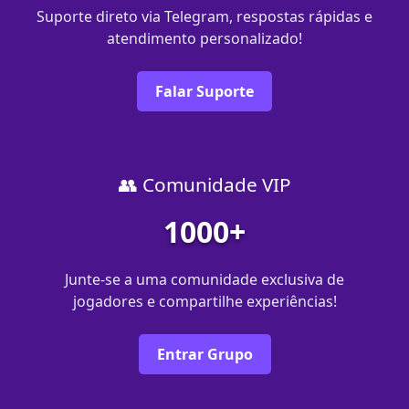
Suporte direto via Telegram, respostas rápidas e
atendimento personalizado!
Falar Suporte
👥 Comunidade VIP
1000+
Junte-se a uma comunidade exclusiva de
jogadores e compartilhe experiências!
Entrar Grupo