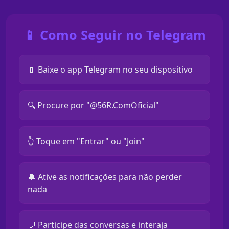
📱 Como Seguir no Telegram
📱 Baixe o app Telegram no seu dispositivo
🔍 Procure por "@56R.ComOficial"
👆 Toque em "Entrar" ou "Join"
🔔 Ative as notificações para não perder
nada
💬 Participe das conversas e interaja