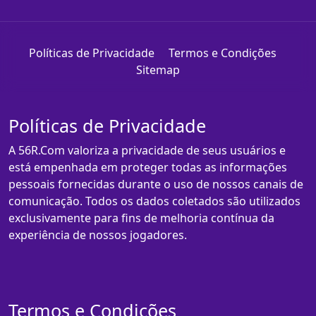
Políticas de Privacidade
Termos e Condições
Sitemap
Políticas de Privacidade
A 56R.Com valoriza a privacidade de seus usuários e
está empenhada em proteger todas as informações
pessoais fornecidas durante o uso de nossos canais de
comunicação. Todos os dados coletados são utilizados
exclusivamente para fins de melhoria contínua da
experiência de nossos jogadores.
Termos e Condições