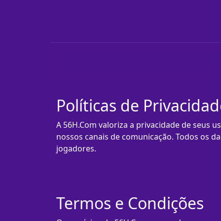
Políticas de Privacida
A 56H.Com valoriza a privacidade de seus 
nossos canais de comunicação. Todos os dad
jogadores.
Termos e Condições