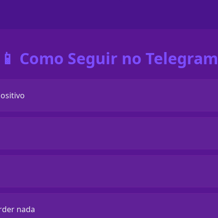
📱 Como Seguir no Telegram
ositivo
erder nada