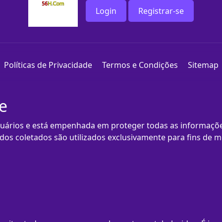
Login
Registrar-se
Políticas de Privacidade
Termos e Condições
Sitemap
de
usuários e está empenhada em proteger todas as informaçõe
os coletados são utilizados exclusivamente para fins de m