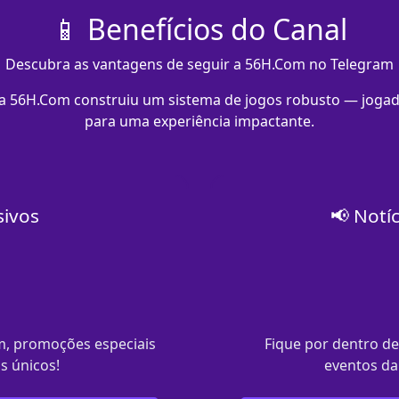
📱 Benefícios do Canal
Descubra as vantagens de seguir a 56H.Com no Telegram
 a 56H.Com construiu um sistema de jogos robusto — jogad
para uma experiência impactante.
sivos
📢 Notí
m, promoções especiais
Fique por dentro d
s únicos!
eventos da