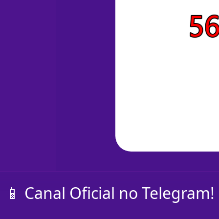
📱 Canal Oficial no Telegram!