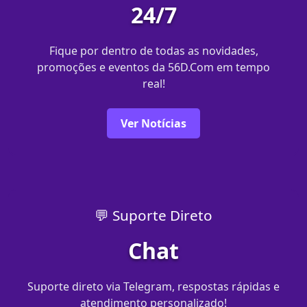
24/7
Fique por dentro de todas as novidades,
promoções e eventos da 56D.Com em tempo
real!
Ver Notícias
💬 Suporte Direto
Chat
Suporte direto via Telegram, respostas rápidas e
atendimento personalizado!