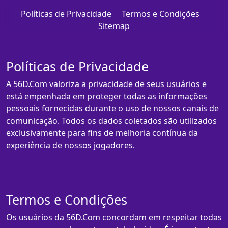
Políticas de Privacidade
Termos e Condições
Sitemap
Políticas de Privacidade
A 56D.Com valoriza a privacidade de seus usuários e
está empenhada em proteger todas as informações
pessoais fornecidas durante o uso de nossos canais de
comunicação. Todos os dados coletados são utilizados
exclusivamente para fins de melhoria contínua da
experiência de nossos jogadores.
Termos e Condições
Os usuários da 56D.Com concordam em respeitar todas