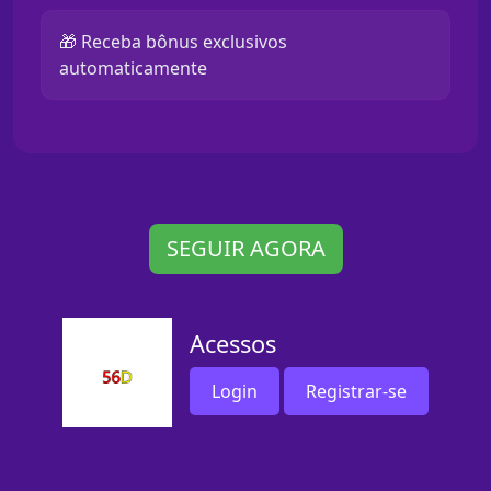
🎁 Receba bônus exclusivos
automaticamente
SEGUIR AGORA
Acessos
Login
Registrar-se