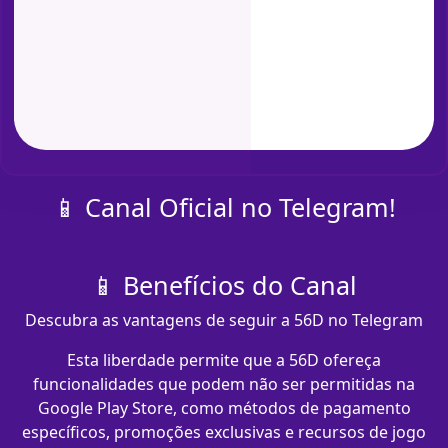
📱 Canal Oficial no Telegram!
📱 Benefícios do Canal
Descubra as vantagens de seguir a 56D no Telegram
Esta liberdade permite que a 56D ofereça
funcionalidades que podem não ser permitidas na
Google Play Store, como métodos de pagamento
específicos, promoções exclusivas e recursos de jogo