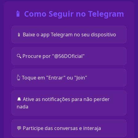
📱 Como Seguir no Telegram
📱 Baixe o app Telegram no seu dispositivo
🔍 Procure por "@56DOficial"
👆 Toque em "Entrar" ou "Join"
🔔 Ative as notificações para não perder
nada
💬 Participe das conversas e interaja