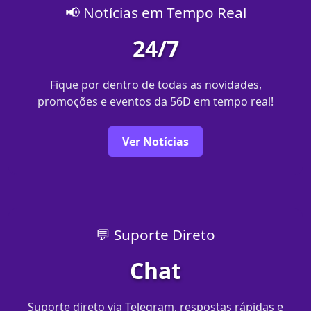
📢 Notícias em Tempo Real
24/7
Fique por dentro de todas as novidades,
promoções e eventos da 56D em tempo real!
Ver Notícias
💬 Suporte Direto
Chat
Suporte direto via Telegram, respostas rápidas e