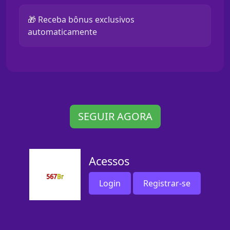
🎁 Receba bônus exclusivos
automaticamente
SEGUIR AGORA
Acessos
Login
Registrar-se