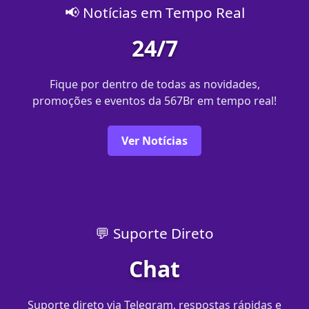
📢 Notícias em Tempo Real
24/7
Fique por dentro de todas as novidades,
promoções e eventos da 567Br em tempo real!
Ver Notícias
💬 Suporte Direto
Chat
Suporte direto via Telegram, respostas rápidas e