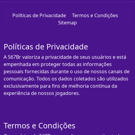
Políticas de Privacidade
Termos e Condições
Sitemap
Políticas de Privacidade
A 567Br valoriza a privacidade de seus usuários e está
empenhada em proteger todas as informações
pessoais fornecidas durante o uso de nossos canais de
comunicação. Todos os dados coletados são utilizados
exclusivamente para fins de melhoria contínua da
experiência de nossos jogadores.
Termos e Condições