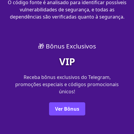
O código fonte é analisado para identificar possíveis
vulnerabilidades de segurança, e todas as
dependências são verificadas quanto à segurança.
🎁 Bônus Exclusivos
VIP
Receba bônus exclusivos do Telegram,
promoções especiais e códigos promocionais
únicos!
Ver Bônus