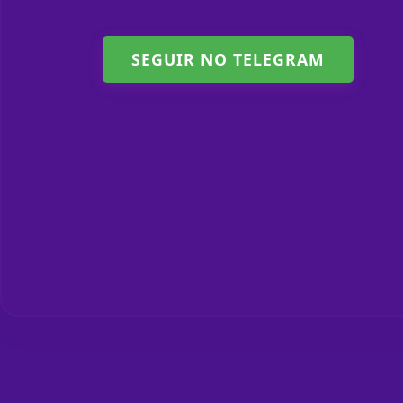
SEGUIR NO TELEGRAM