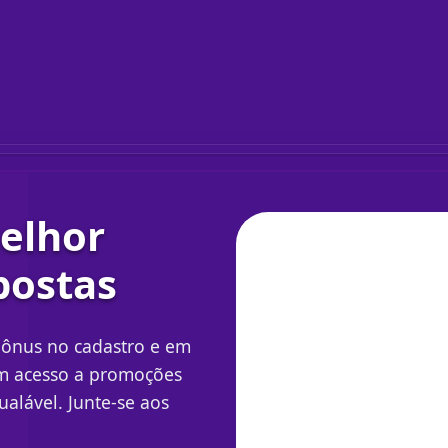
Melhor
postas
bônus no cadastro e em
em acesso a promoções
ualável. Junte-se aos