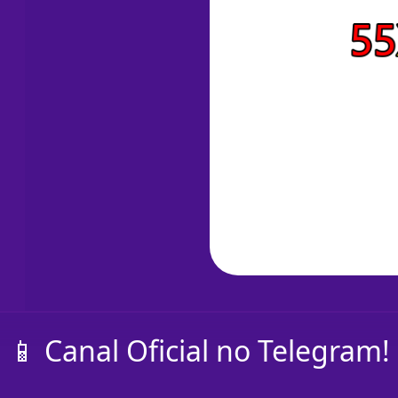
📱 Canal Oficial no Telegram!