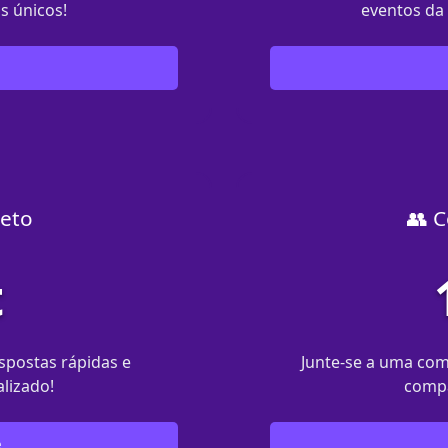
s únicos!
eventos da
reto
👥 
t
espostas rápidas e
Junte-se a uma com
lizado!
compa
e