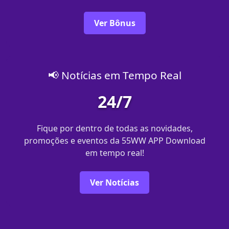
Ver Bônus
📢 Notícias em Tempo Real
24/7
Fique por dentro de todas as novidades,
promoções e eventos da 55WW APP Download
em tempo real!
Ver Notícias