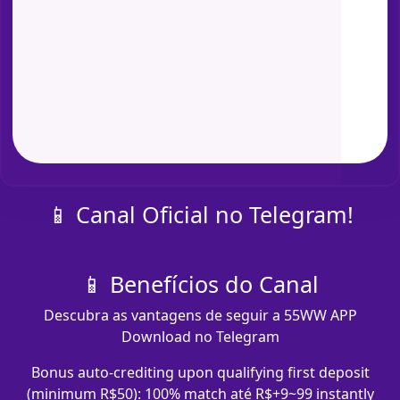
📱 Canal Oficial no Telegram!
📱 Benefícios do Canal
Descubra as vantagens de seguir a 55WW APP
Download no Telegram
Bonus auto-crediting upon qualifying first deposit
(minimum R$50): 100% match até R$+9~99 instantly