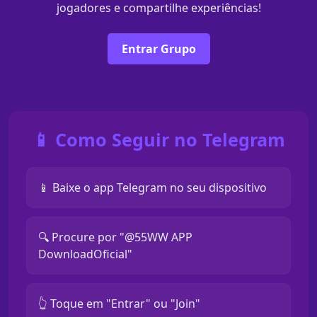
jogadores e compartilhe experiências!
Entrar Grupo
📱 Como Seguir no Telegram
📱 Baixe o app Telegram no seu dispositivo
🔍 Procure por "@55WW APP
DownloadOficial"
👆 Toque em "Entrar" ou "Join"