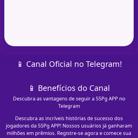
📱 Canal Oficial no Telegram!
📱 Benefícios do Canal
Descubra as vantagens de seguir a 55Pg APP no
Telegram
Descubra as incríveis histórias de sucesso dos
jogadores da 55Pg APP! Nossos usuários já ganharam
milhões em prêmios. Registre-se agora e comece sua