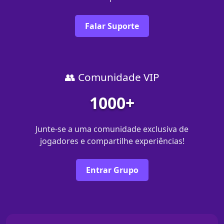
Falar Suporte
👥 Comunidade VIP
1000+
Junte-se a uma comunidade exclusiva de
jogadores e compartilhe experiências!
Entrar Grupo