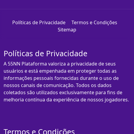
Políticas de Privacidade
Termos e Condições
Sitemap
Políticas de Privacidade
A 55NN Plataforma valoriza a privacidade de seus
usuários e está empenhada em proteger todas as
informações pessoais fornecidas durante o uso de
nossos canais de comunicação. Todos os dados
coletados são utilizados exclusivamente para fins de
melhoria contínua da experiência de nossos jogadores.
Termos e Condições