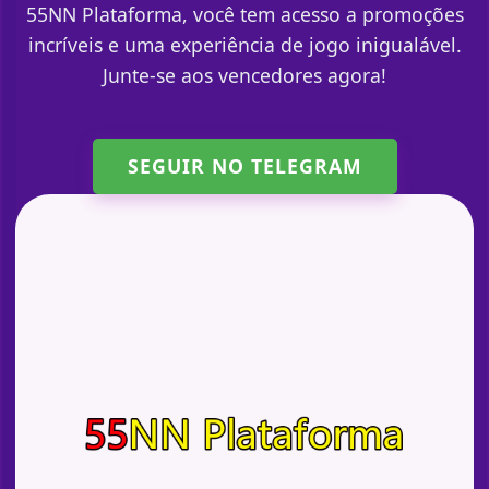
55NN Plataforma, você tem acesso a promoções
incríveis e uma experiência de jogo inigualável.
Junte-se aos vencedores agora!
SEGUIR NO TELEGRAM