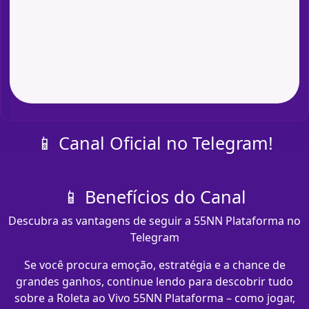
📱 Canal Oficial no Telegram!
📱 Benefícios do Canal
Descubra as vantagens de seguir a 55NN Plataforma no
Telegram
Se você procura emoção, estratégia e a chance de
grandes ganhos, continue lendo para descobrir tudo
sobre a Roleta ao Vivo 55NN Plataforma – como jogar,