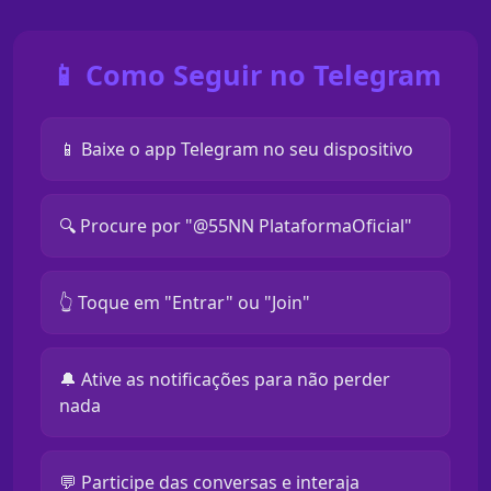
📱 Como Seguir no Telegram
📱 Baixe o app Telegram no seu dispositivo
🔍 Procure por "@55NN PlataformaOficial"
👆 Toque em "Entrar" ou "Join"
🔔 Ative as notificações para não perder
nada
💬 Participe das conversas e interaja