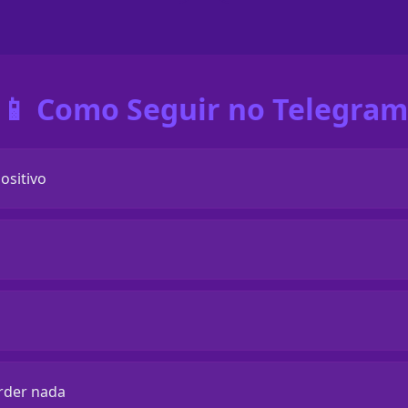
📱 Como Seguir no Telegram
ositivo
erder nada