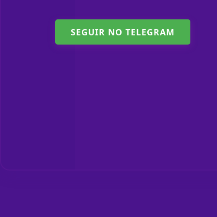
SEGUIR NO TELEGRAM