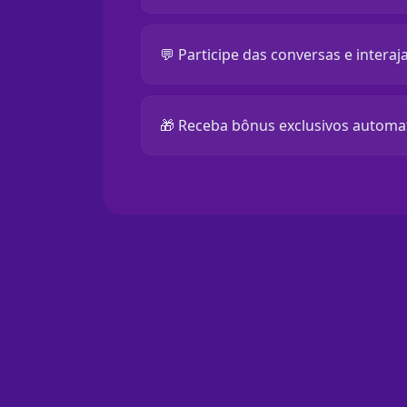
💬 Participe das conversas e interaj
🎁 Receba bônus exclusivos autom