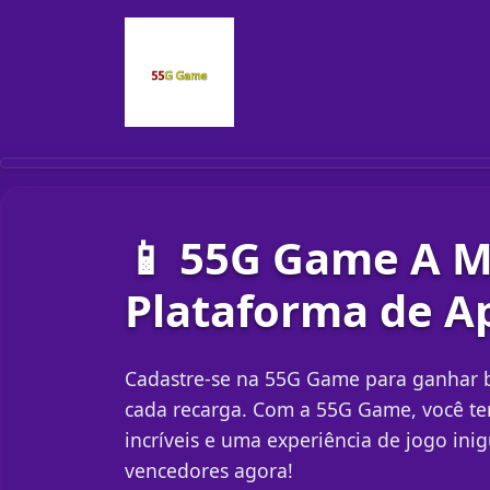
📱 55G Game A M
Plataforma de A
Cadastre-se na 55G Game para ganhar 
cada recarga. Com a 55G Game, você t
incríveis e uma experiência de jogo inig
vencedores agora!