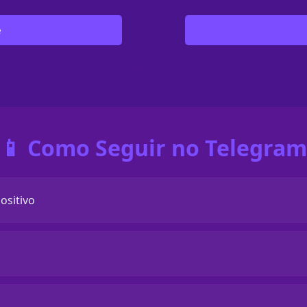
e
📱 Como Seguir no Telegram
ositivo