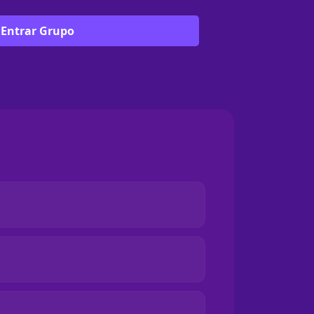
Entrar Grupo