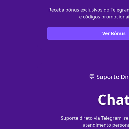
Receba bônus exclusivos do Telegra
e códigos promocionai
Ver Bônus
💬 Suporte Di
Cha
Suporte direto via Telegram, r
atendimento persona