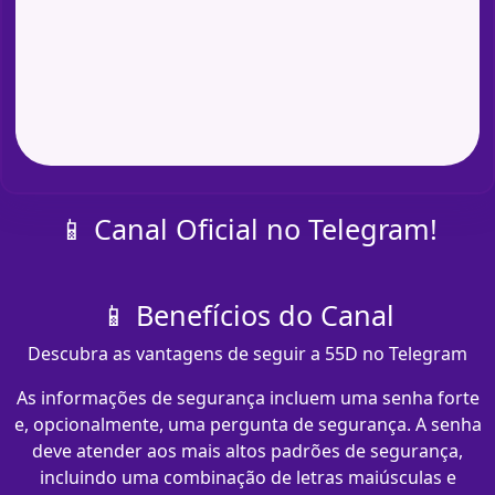
📱 Canal Oficial no Telegram!
📱 Benefícios do Canal
Descubra as vantagens de seguir a 55D no Telegram
As informações de segurança incluem uma senha forte
e, opcionalmente, uma pergunta de segurança. A senha
deve atender aos mais altos padrões de segurança,
incluindo uma combinação de letras maiúsculas e