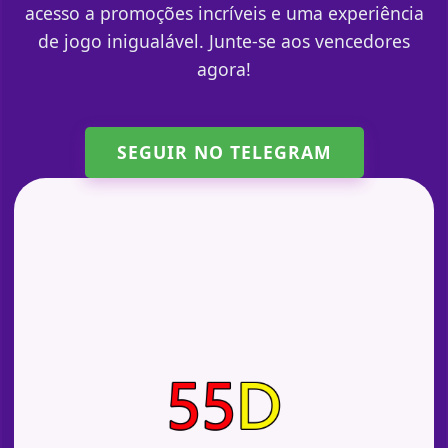
acesso a promoções incríveis e uma experiência
de jogo inigualável. Junte-se aos vencedores
agora!
SEGUIR NO TELEGRAM