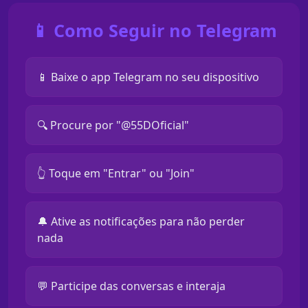
📱 Como Seguir no Telegram
📱 Baixe o app Telegram no seu dispositivo
🔍 Procure por "@55DOficial"
👆 Toque em "Entrar" ou "Join"
🔔 Ative as notificações para não perder
nada
💬 Participe das conversas e interaja