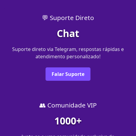
💬 Suporte Direto
Chat
Suporte direto via Telegram, respostas rápidas e
atendimento personalizado!
Falar Suporte
👥 Comunidade VIP
1000+