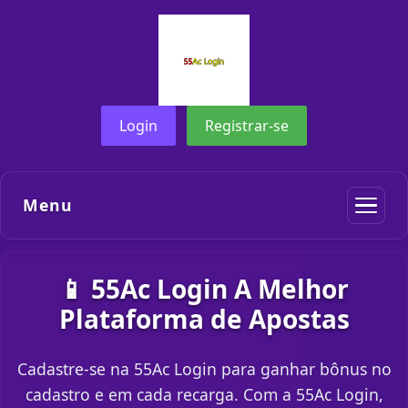
Login
Registrar-se
Menu
📱 55Ac Login A Melhor
Plataforma de Apostas
Cadastre-se na 55Ac Login para ganhar bônus no
cadastro e em cada recarga. Com a 55Ac Login,