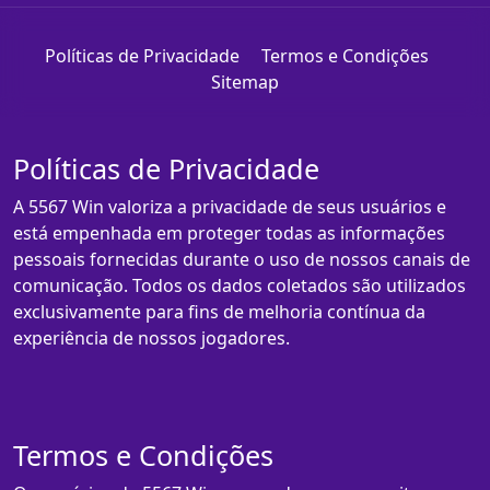
Políticas de Privacidade
Termos e Condições
Sitemap
Políticas de Privacidade
A 5567 Win valoriza a privacidade de seus usuários e
está empenhada em proteger todas as informações
pessoais fornecidas durante o uso de nossos canais de
comunicação. Todos os dados coletados são utilizados
exclusivamente para fins de melhoria contínua da
experiência de nossos jogadores.
Termos e Condições