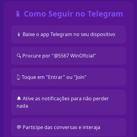
📱 Como Seguir no Telegram
📱 Baixe o app Telegram no seu dispositivo
🔍 Procure por "@5567 WinOficial"
👆 Toque em "Entrar" ou "Join"
🔔 Ative as notificações para não perder
nada
💬 Participe das conversas e interaja