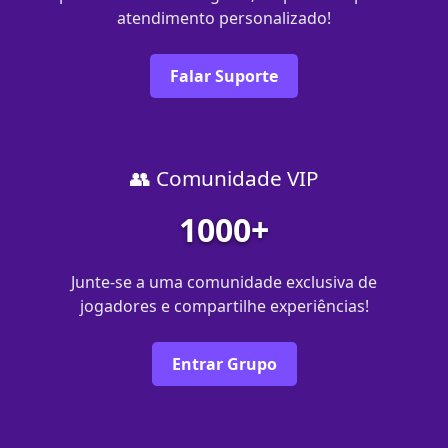
atendimento personalizado!
Falar Suporte
👥 Comunidade VIP
1000+
Junte-se a uma comunidade exclusiva de
jogadores e compartilhe experiências!
Entrar Grupo