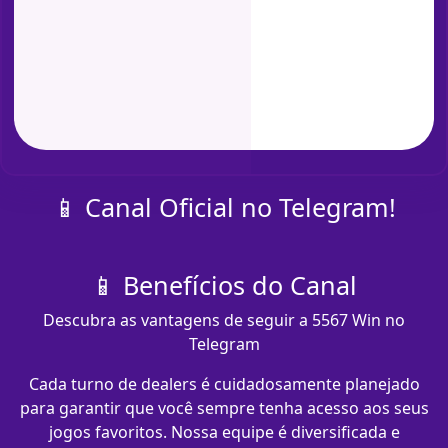
📱 Canal Oficial no Telegram!
📱 Benefícios do Canal
Descubra as vantagens de seguir a 5567 Win no
Telegram
Cada turno de dealers é cuidadosamente planejado
para garantir que você sempre tenha acesso aos seus
jogos favoritos. Nossa equipe é diversificada e