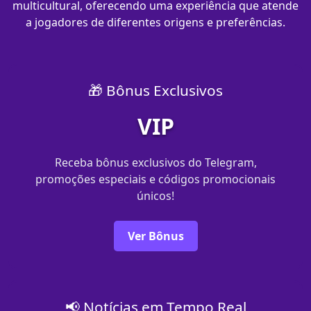
multicultural, oferecendo uma experiência que atende
a jogadores de diferentes origens e preferências.
🎁 Bônus Exclusivos
VIP
Receba bônus exclusivos do Telegram,
promoções especiais e códigos promocionais
únicos!
Ver Bônus
📢 Notícias em Tempo Real