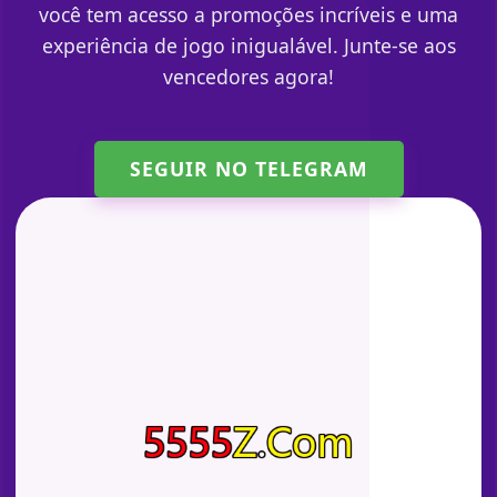
você tem acesso a promoções incríveis e uma
experiência de jogo inigualável. Junte-se aos
vencedores agora!
SEGUIR NO TELEGRAM