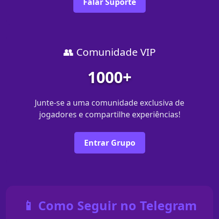
Falar Suporte
👥 Comunidade VIP
1000+
Junte-se a uma comunidade exclusiva de
jogadores e compartilhe experiências!
Entrar Grupo
📱 Como Seguir no Telegram