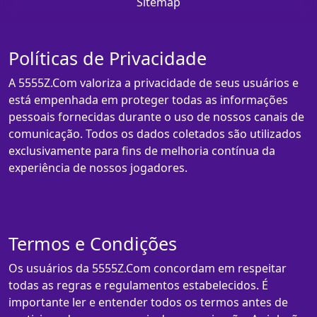
Sitemap
Políticas de Privacidade
A 5555Z.Com valoriza a privacidade de seus usuários e
está empenhada em proteger todas as informações
pessoais fornecidas durante o uso de nossos canais de
comunicação. Todos os dados coletados são utilizados
exclusivamente para fins de melhoria contínua da
experiência de nossos jogadores.
Termos e Condições
Os usuários da 5555Z.Com concordam em respeitar
todas as regras e regulamentos estabelecidos. É
importante ler e entender todos os termos antes de