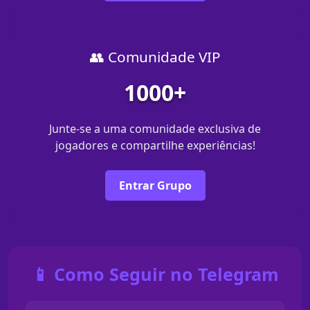
👥 Comunidade VIP
1000+
Junte-se a uma comunidade exclusiva de
jogadores e compartilhe experiências!
Entrar Grupo
📱 Como Seguir no Telegram