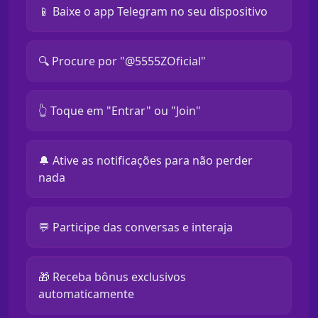
📱 Baixe o app Telegram no seu dispositivo
🔍 Procure por "@5555ZOficial"
👆 Toque em "Entrar" ou "Join"
🔔 Ative as notificações para não perder
nada
💬 Participe das conversas e interaja
🎁 Receba bônus exclusivos
automaticamente