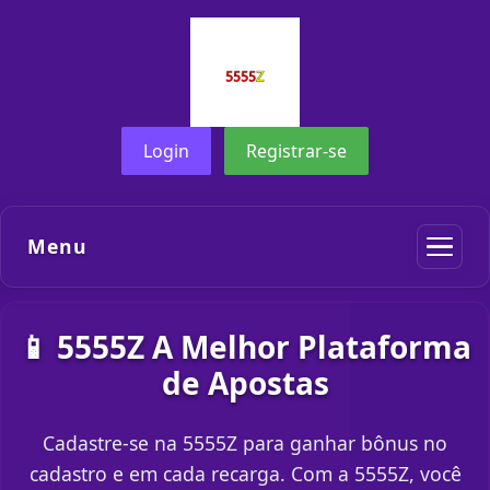
Login
Registrar-se
Menu
📱 5555Z A Melhor Plataforma
de Apostas
Cadastre-se na 5555Z para ganhar bônus no
cadastro e em cada recarga. Com a 5555Z, você