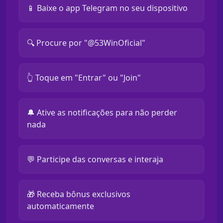
📱 Baixe o app Telegram no seu dispositivo
🔍 Procure por "@53WinOficial"
👆 Toque em "Entrar" ou "Join"
🔔 Ative as notificações para não perder
nada
💬 Participe das conversas e interaja
🎁 Receba bônus exclusivos
automaticamente