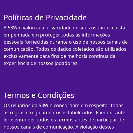
Políticas de Privacidade
A 53Win valoriza a privacidade de seus usuários e está
empenhada em proteger todas as informações
pessoais fornecidas durante o uso de nossos canais de
comunicação. Todos os dados coletados são utilizados
exclusivamente para fins de melhoria contínua da
experiência de nossos jogadores.
Termos e Condições
Os usuários da 53Win concordam em respeitar todas
as regras e regulamentos estabelecidos. É importante
ler e entender todos os termos antes de participar de
nossos canais de comunicação. A violação destes