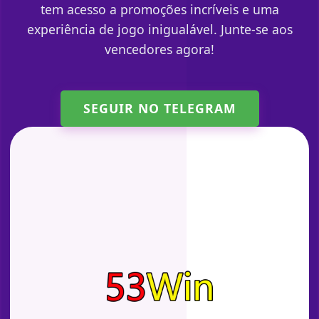
tem acesso a promoções incríveis e uma
experiência de jogo inigualável. Junte-se aos
vencedores agora!
SEGUIR NO TELEGRAM