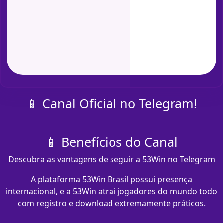
📱 Canal Oficial no Telegram!
📱 Benefícios do Canal
Descubra as vantagens de seguir a 53Win no Telegram
A plataforma 53Win Brasil possui presença
internacional, e a 53Win atrai jogadores do mundo todo
com registro e download extremamente práticos.