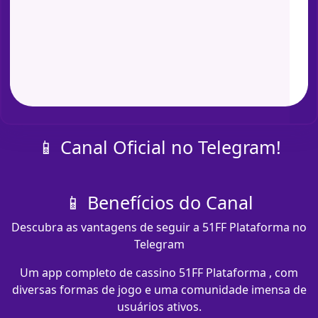
📱 Canal Oficial no Telegram!
📱 Benefícios do Canal
Descubra as vantagens de seguir a 51FF Plataforma no
Telegram
Um app completo de cassino 51FF Plataforma , com
diversas formas de jogo e uma comunidade imensa de
usuários ativos.