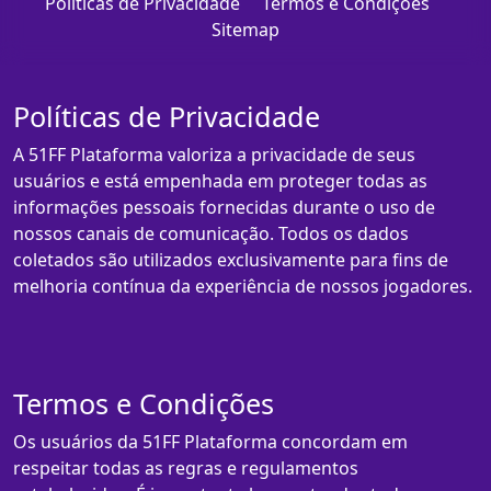
Políticas de Privacidade
Termos e Condições
Sitemap
Políticas de Privacidade
A 51FF Plataforma valoriza a privacidade de seus
usuários e está empenhada em proteger todas as
informações pessoais fornecidas durante o uso de
nossos canais de comunicação. Todos os dados
coletados são utilizados exclusivamente para fins de
melhoria contínua da experiência de nossos jogadores.
Termos e Condições
Os usuários da 51FF Plataforma concordam em
respeitar todas as regras e regulamentos