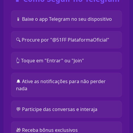
📱 Baixe o app Telegram no seu dispositivo
🔍 Procure por "@51FF PlataformaOficial"
👆 Toque em "Entrar" ou "Join"
🔔 Ative as notificações para não perder
nada
💬 Participe das conversas e interaja
🎁 Receba bônus exclusivos