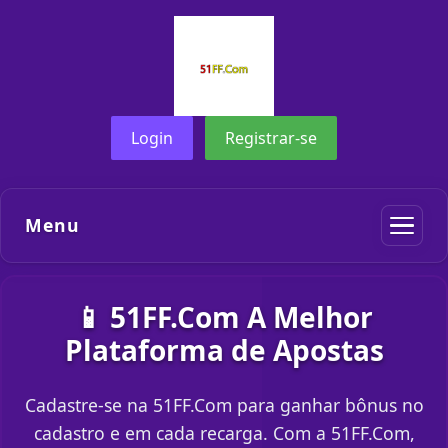
Login
Registrar-se
Menu
📱 51FF.Com A Melhor
Plataforma de Apostas
Cadastre-se na 51FF.Com para ganhar bônus no
cadastro e em cada recarga. Com a 51FF.Com,