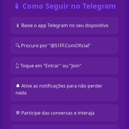
📱 Como Seguir no Telegram
📱 Baixe o app Telegram no seu dispositivo
🔍 Procure por "@51FF.ComOficial"
👆 Toque em "Entrar" ou "Join"
🔔 Ative as notificações para não perder
nada
💬 Participe das conversas e interaja