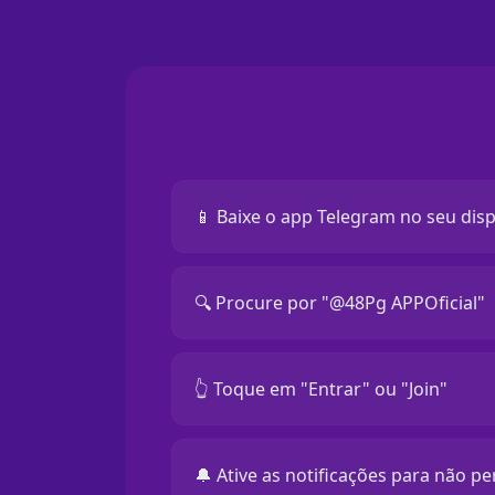
📱 Baixe o app Telegram no seu disp
🔍 Procure por "@48Pg APPOficial"
👆 Toque em "Entrar" ou "Join"
🔔 Ative as notificações para não p