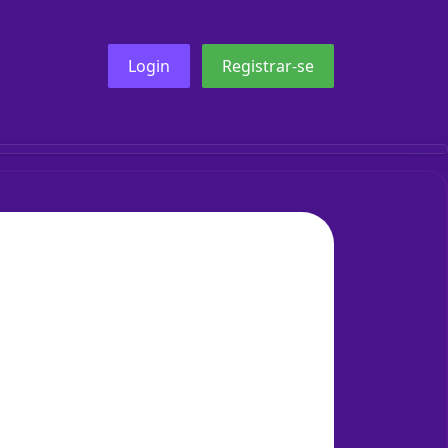
Login
Registrar-se