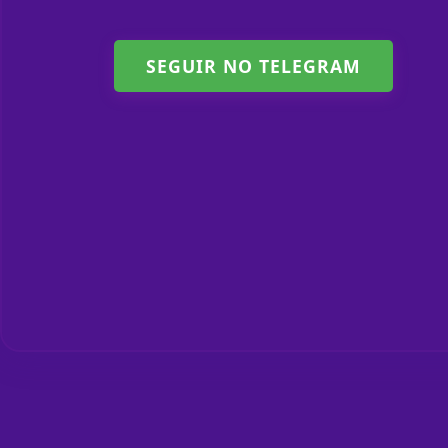
SEGUIR NO TELEGRAM