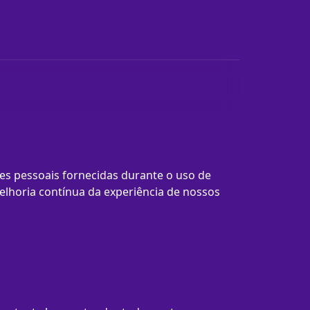
es pessoais fornecidas durante o uso de
elhoria contínua da experiência de nossos