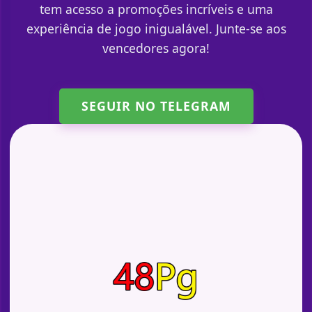
tem acesso a promoções incríveis e uma
experiência de jogo inigualável. Junte-se aos
vencedores agora!
SEGUIR NO TELEGRAM