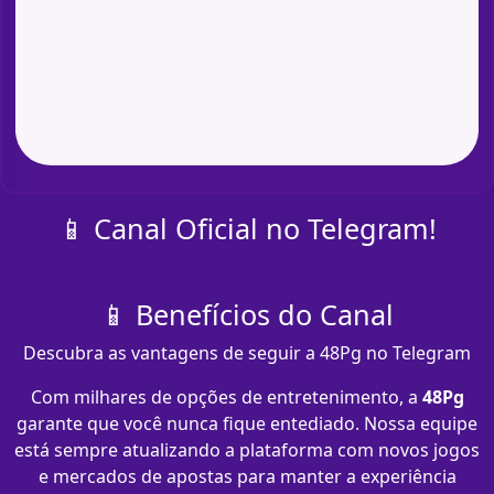
📱 Canal Oficial no Telegram!
📱 Benefícios do Canal
Descubra as vantagens de seguir a 48Pg no Telegram
Com milhares de opções de entretenimento, a
48Pg
garante que você nunca fique entediado. Nossa equipe
está sempre atualizando a plataforma com novos jogos
e mercados de apostas para manter a experiência