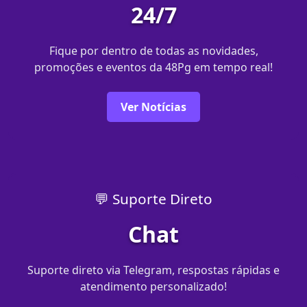
24/7
Fique por dentro de todas as novidades,
promoções e eventos da 48Pg em tempo real!
Ver Notícias
💬 Suporte Direto
Chat
Suporte direto via Telegram, respostas rápidas e
atendimento personalizado!