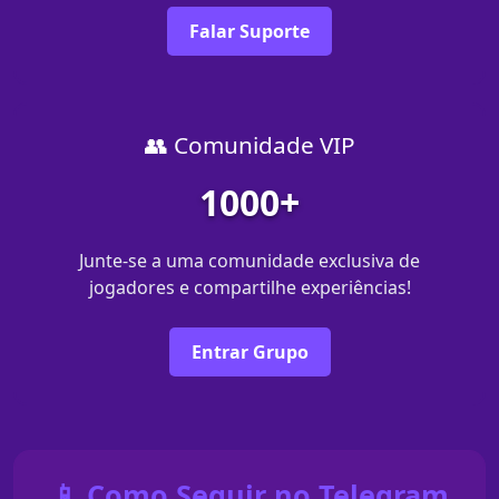
Falar Suporte
👥 Comunidade VIP
1000+
Junte-se a uma comunidade exclusiva de
jogadores e compartilhe experiências!
Entrar Grupo
📱 Como Seguir no Telegram