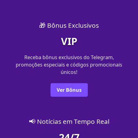
🎁 Bônus Exclusivos
VIP
Receba bônus exclusivos do Telegram,
promoções especiais e códigos promocionais
únicos!
Ver Bônus
📢 Notícias em Tempo Real
24/7