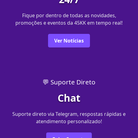
Fique por dentro de todas as novidades,
promoções e eventos da 45KK em tempo real!
Ver Notícias
💬 Suporte Direto
Chat
Suporte direto via Telegram, respostas rápidas e
atendimento personalizado!