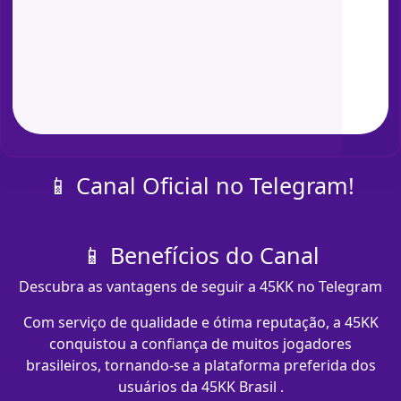
📱 Canal Oficial no Telegram!
📱 Benefícios do Canal
Descubra as vantagens de seguir a 45KK no Telegram
Com serviço de qualidade e ótima reputação, a 45KK
conquistou a confiança de muitos jogadores
brasileiros, tornando-se a plataforma preferida dos
usuários da 45KK Brasil .