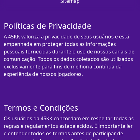
Sitemap
Políticas de Privacidade
A 45KK valoriza a privacidade de seus usuários e está
empenhada em proteger todas as informações
pessoais fornecidas durante o uso de nossos canais de
comunicação. Todos os dados coletados são utilizados
exclusivamente para fins de melhoria contínua da
experiência de nossos jogadores.
Termos e Condições
Os usuários da 45KK concordam em respeitar todas as
regras e regulamentos estabelecidos. É importante ler
e entender todos os termos antes de participar de