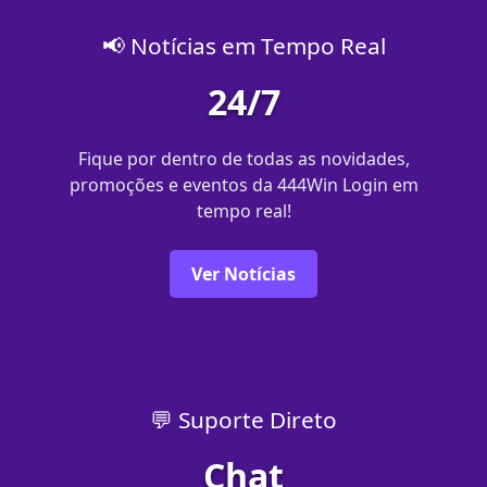
📢 Notícias em Tempo Real
24/7
Fique por dentro de todas as novidades,
promoções e eventos da 444Win Login em
tempo real!
Ver Notícias
💬 Suporte Direto
Chat