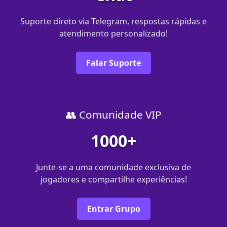
Suporte direto via Telegram, respostas rápidas e
atendimento personalizado!
Falar Suporte
👥 Comunidade VIP
1000+
Junte-se a uma comunidade exclusiva de
jogadores e compartilhe experiências!
Entrar Grupo