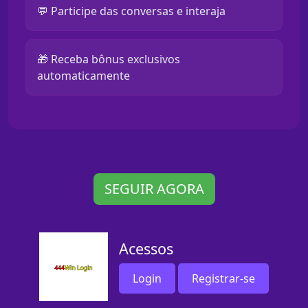
💬 Participe das conversas e interaja
🎁 Receba bônus exclusivos
automaticamente
SEGUIR AGORA
Acessos
Login
Registrar-se