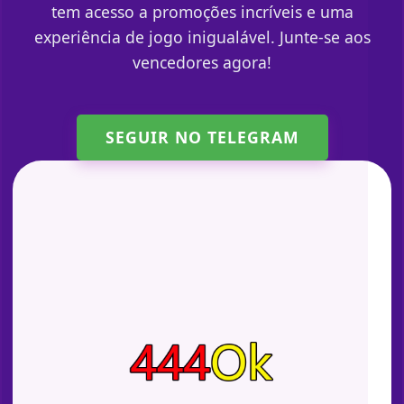
tem acesso a promoções incríveis e uma
experiência de jogo inigualável. Junte-se aos
vencedores agora!
SEGUIR NO TELEGRAM