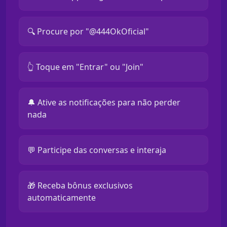
🔍 Procure por "@444OkOficial"
👆 Toque em "Entrar" ou "Join"
🔔 Ative as notificações para não perder
nada
💬 Participe das conversas e interaja
🎁 Receba bônus exclusivos
automaticamente