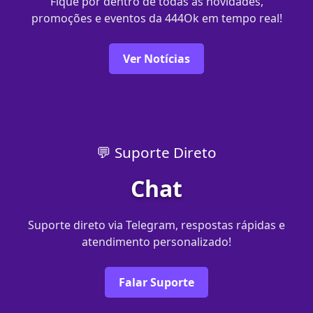
Fique por dentro de todas as novidades,
promoções e eventos da 444Ok em tempo real!
Ver Notícias
💬 Suporte Direto
Chat
Suporte direto via Telegram, respostas rápidas e
atendimento personalizado!
Falar Suporte