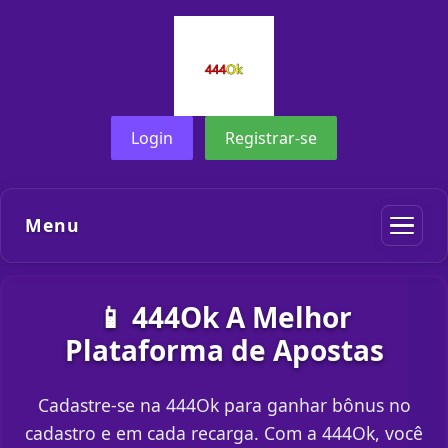
Login
Registrar-se
Menu
📱 444Ok A Melhor
Plataforma de Apostas
Cadastre-se na 444Ok para ganhar bônus no
cadastro e em cada recarga. Com a 444Ok, você