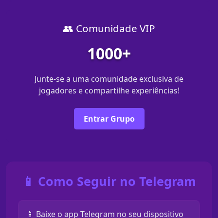
👥 Comunidade VIP
1000+
Junte-se a uma comunidade exclusiva de
jogadores e compartilhe experiências!
Entrar Grupo
📱 Como Seguir no Telegram
📱 Baixe o app Telegram no seu dispositivo