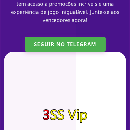
tem acesso a promoções incríveis e uma
experiência de jogo inigualável. Junte-se aos
vencedores agora!
SEGUIR NO TELEGRAM