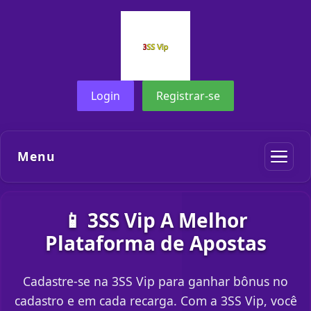
Login
Registrar-se
Menu
📱 3SS Vip A Melhor
Plataforma de Apostas
Cadastre-se na 3SS Vip para ganhar bônus no
cadastro e em cada recarga. Com a 3SS Vip, você