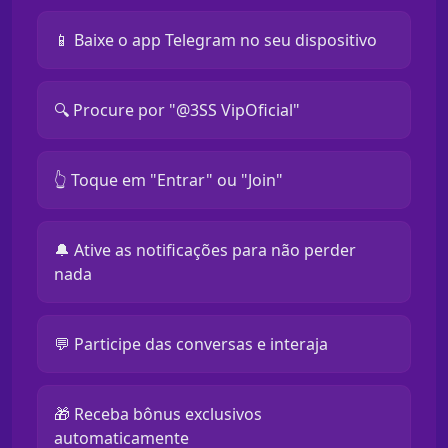
📱 Baixe o app Telegram no seu dispositivo
🔍 Procure por "@3SS VipOficial"
👆 Toque em "Entrar" ou "Join"
🔔 Ative as notificações para não perder
nada
💬 Participe das conversas e interaja
🎁 Receba bônus exclusivos
automaticamente