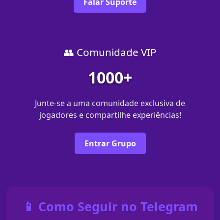
Falar Suporte
👥 Comunidade VIP
1000+
Junte-se a uma comunidade exclusiva de
jogadores e compartilhe experiências!
Entrar Grupo
📱 Como Seguir no Telegram