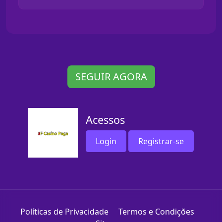
SEGUIR AGORA
Acessos
Login
Registrar-se
Políticas de Privacidade
Termos e Condições