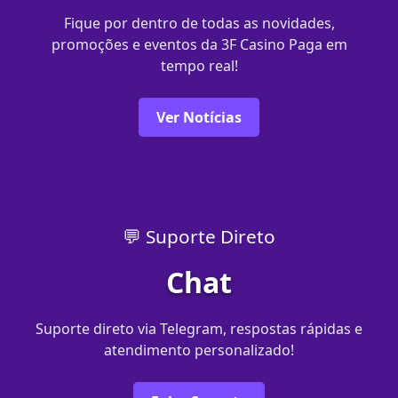
Fique por dentro de todas as novidades,
promoções e eventos da 3F Casino Paga em
tempo real!
Ver Notícias
💬 Suporte Direto
Chat
Suporte direto via Telegram, respostas rápidas e
atendimento personalizado!