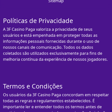
Sitemap
Políticas de Privacidade
A 3F Casino Paga valoriza a privacidade de seus
usuários e está empenhada em proteger todas as
informações pessoais fornecidas durante o uso de
nossos canais de comunicação. Todos os dados
coletados são utilizados exclusivamente para fins de
melhoria contínua da experiência de nossos jogadores.
Termos e Condições
Os usuários da 3F Casino Paga concordam em respeitar
todas as regras e regulamentos estabelecidos. É
importante ler e entender todos os termos antes de