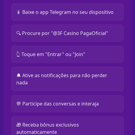
📱 Baixe o app Telegram no seu dispositivo
🔍 Procure por "@3F Casino PagaOficial"
👆 Toque em "Entrar" ou "Join"
🔔 Ative as notificações para não perder
nada
💬 Participe das conversas e interaja
🎁 Receba bônus exclusivos
automaticamente