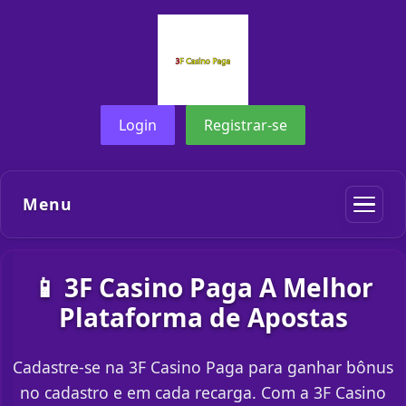
Login
Registrar-se
Menu
📱 3F Casino Paga A Melhor
Plataforma de Apostas
Cadastre-se na 3F Casino Paga para ganhar bônus
no cadastro e em cada recarga. Com a 3F Casino