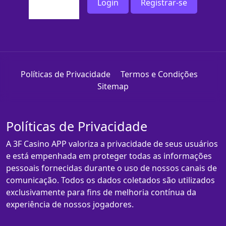
Login
Registrar-se
Políticas de Privacidade
Termos e Condições
Sitemap
Políticas de Privacidade
A 3F Casino APP valoriza a privacidade de seus usuários
e está empenhada em proteger todas as informações
pessoais fornecidas durante o uso de nossos canais de
comunicação. Todos os dados coletados são utilizados
exclusivamente para fins de melhoria contínua da
experiência de nossos jogadores.