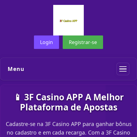
Login
Registrar-se
Menu
📱 3F Casino APP A Melhor
Plataforma de Apostas
Cadastre-se na 3F Casino APP para ganhar bônus
no cadastro e em cada recarga. Com a 3F Casino