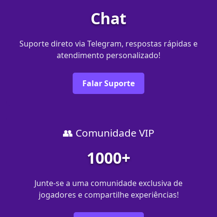
Chat
Suporte direto via Telegram, respostas rápidas e
atendimento personalizado!
Falar Suporte
👥 Comunidade VIP
1000+
Junte-se a uma comunidade exclusiva de
jogadores e compartilhe experiências!