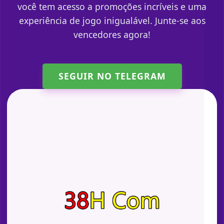
você tem acesso a promoções incríveis e uma
experiência de jogo inigualável. Junte-se aos
vencedores agora!
SEGUIR NO TELEGRAM