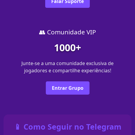
Falar Suporte
👥 Comunidade VIP
1000+
Junte-se a uma comunidade exclusiva de
jogadores e compartilhe experiências!
Entrar Grupo
📱 Como Seguir no Telegram