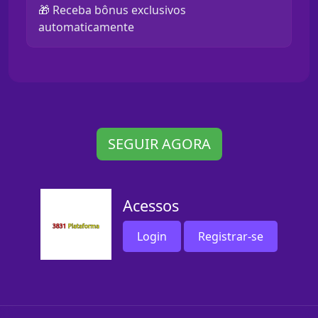
🎁 Receba bônus exclusivos
automaticamente
SEGUIR AGORA
Acessos
Login
Registrar-se