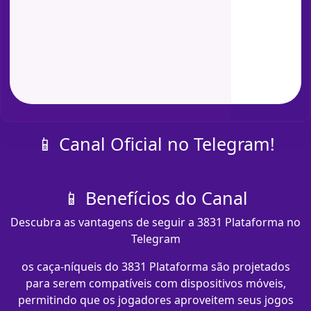
📱 Canal Oficial no Telegram!
📱 Benefícios do Canal
Descubra as vantagens de seguir a 3831 Plataforma no
Telegram
os caça-níqueis do 3831 Plataforma são projetados
para serem compatíveis com dispositivos móveis,
permitindo que os jogadores aproveitem seus jogos