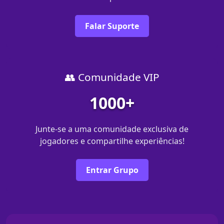
Falar Suporte
👥 Comunidade VIP
1000+
Junte-se a uma comunidade exclusiva de
jogadores e compartilhe experiências!
Entrar Grupo