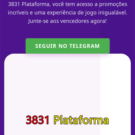
3831 Plataforma, você tem acesso a promoções
incríveis e uma experiência de jogo inigualável.
Junte-se aos vencedores agora!
SEGUIR NO TELEGRAM