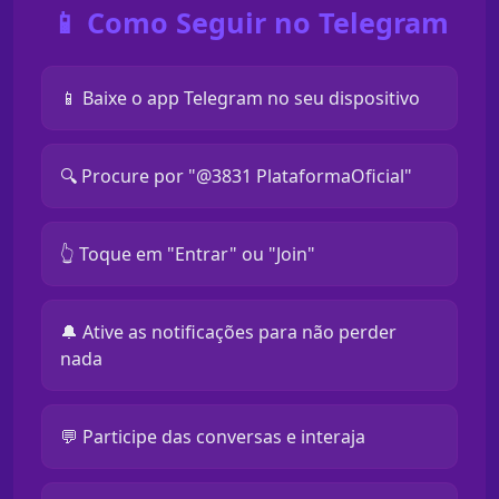
📱 Como Seguir no Telegram
📱 Baixe o app Telegram no seu dispositivo
🔍 Procure por "@3831 PlataformaOficial"
👆 Toque em "Entrar" ou "Join"
🔔 Ative as notificações para não perder
nada
💬 Participe das conversas e interaja