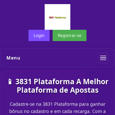
Login
Registrar-se
Menu
📱 3831 Plataforma A Melhor
Plataforma de Apostas
Cadastre-se na 3831 Plataforma para ganhar
bônus no cadastro e em cada recarga. Com a