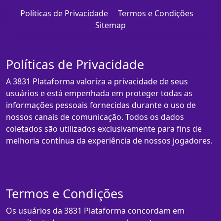
Políticas de Privacidade
Termos e Condições
Sitemap
Políticas de Privacidade
A 3831 Plataforma valoriza a privacidade de seus
usuários e está empenhada em proteger todas as
informações pessoais fornecidas durante o uso de
nossos canais de comunicação. Todos os dados
coletados são utilizados exclusivamente para fins de
melhoria contínua da experiência de nossos jogadores.
Termos e Condições
Os usuários da 3831 Plataforma concordam em