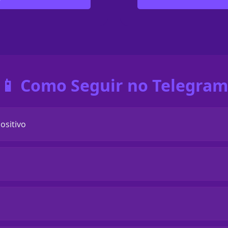
📱 Como Seguir no Telegram
ositivo