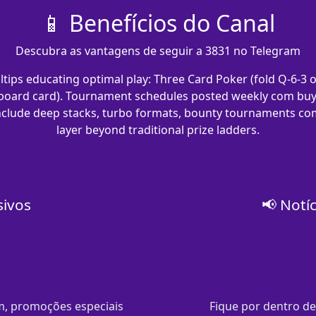
📱 Benefícios do Canal
Descubra as vantagens de seguir a 3831 no Telegram
oltips educating optimal play: Three Card Poker (fold Q-6-3 o
board card). Tournament schedules posted weekly com buy-
 include deep stacks, turbo formats, bounty tournaments co
layer beyond traditional prize ladders.
sivos
📢 Notí
m, promoções especiais
Fique por dentro d