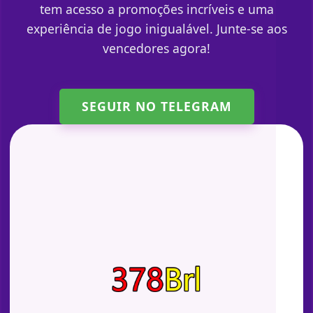
tem acesso a promoções incríveis e uma
experiência de jogo inigualável. Junte-se aos
vencedores agora!
SEGUIR NO TELEGRAM