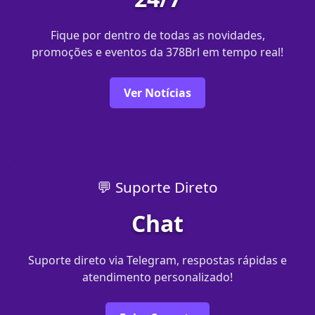
Fique por dentro de todas as novidades,
promoções e eventos da 378Brl em tempo real!
Ver Notícias
💬 Suporte Direto
Chat
Suporte direto via Telegram, respostas rápidas e
atendimento personalizado!