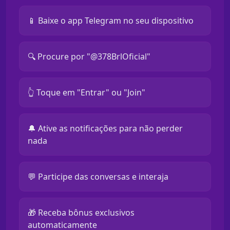
📱 Baixe o app Telegram no seu dispositivo
🔍 Procure por "@378BrlOficial"
👆 Toque em "Entrar" ou "Join"
🔔 Ative as notificações para não perder
nada
💬 Participe das conversas e interaja
🎁 Receba bônus exclusivos
automaticamente