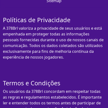
Sitemap
Políticas de Privacidade
A 378Brl valoriza a privacidade de seus usuários e está
empenhada em proteger todas as informações
pessoais fornecidas durante o uso de nossos canais de
comunicação. Todos os dados coletados são utilizados
exclusivamente para fins de melhoria contínua da
experiência de nossos jogadores.
Termos e Condições
Os usuários da 378Brl concordam em respeitar todas
as regras e regulamentos estabelecidos. É importante
ler e entender todos os termos antes de participar de