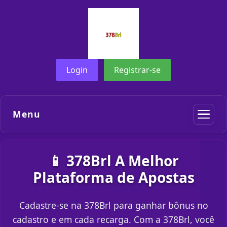
Login
Registrar-se
Menu
📱 378Brl A Melhor
Plataforma de Apostas
Cadastre-se na 378Brl para ganhar bônus no
cadastro e em cada recarga. Com a 378Brl, você