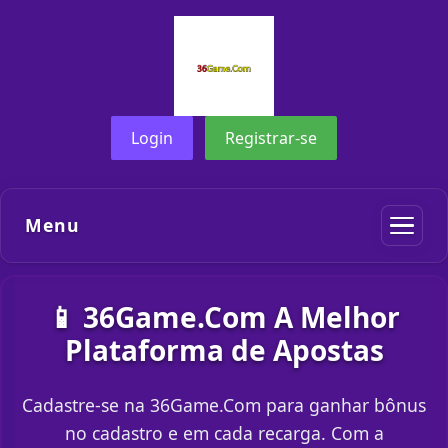
Login
Registrar-se
Menu
📱 36Game.Com A Melhor
Plataforma de Apostas
Cadastre-se na 36Game.Com para ganhar bônus
no cadastro e em cada recarga. Com a