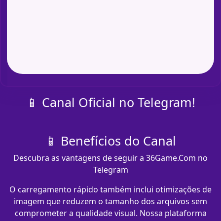
📱 Canal Oficial no Telegram!
📱 Benefícios do Canal
Descubra as vantagens de seguir a 36Game.Com no
Telegram
O carregamento rápido também inclui otimizações de
imagem que reduzem o tamanho dos arquivos sem
comprometer a qualidade visual. Nossa plataforma