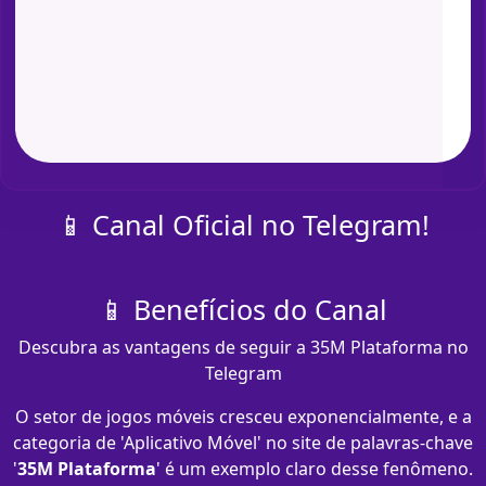
📱 Canal Oficial no Telegram!
📱 Benefícios do Canal
Descubra as vantagens de seguir a 35M Plataforma no
Telegram
O setor de jogos móveis cresceu exponencialmente, e a
categoria de 'Aplicativo Móvel' no site de palavras-chave
'
35M Plataforma
' é um exemplo claro desse fenômeno.