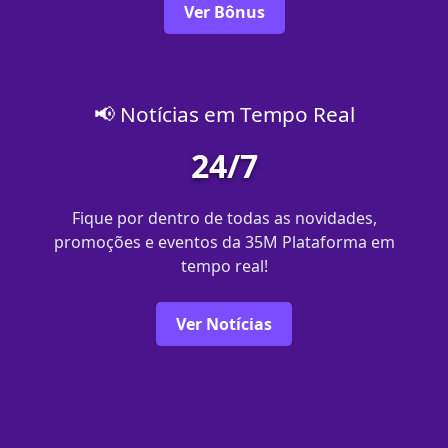
Ver Bônus
📢 Notícias em Tempo Real
24/7
Fique por dentro de todas as novidades,
promoções e eventos da 35M Plataforma em
tempo real!
Ver Notícias