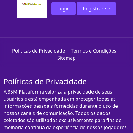
Login
Registrar-se
Políticas de Privacidade
Termos e Condições
Sitemap
Políticas de Privacidade
A 35M Plataforma valoriza a privacidade de seus
usuários e está empenhada em proteger todas as
informações pessoais fornecidas durante o uso de
nossos canais de comunicação. Todos os dados
coletados são utilizados exclusivamente para fins de
melhoria contínua da experiência de nossos jogadores.