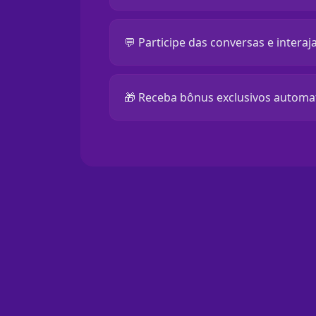
💬 Participe das conversas e interaj
🎁 Receba bônus exclusivos autom