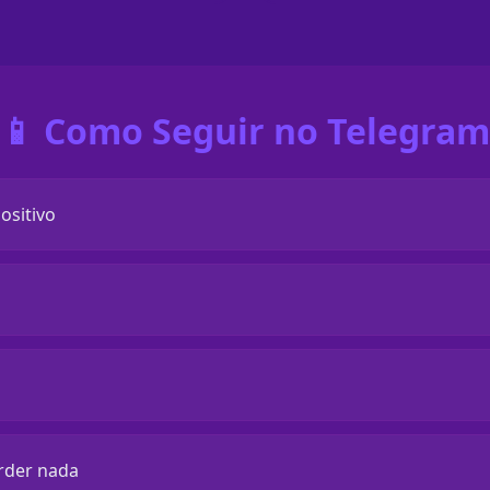
📱 Como Seguir no Telegram
ositivo
erder nada