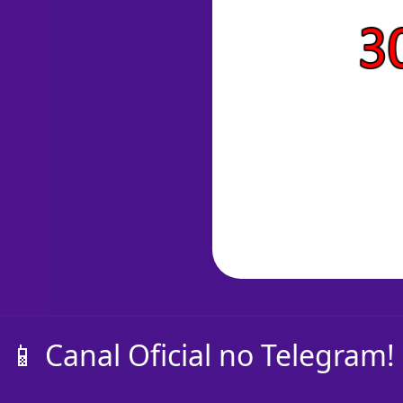
📱 Canal Oficial no Telegram!