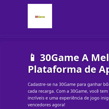
📱 30Game A Me
Plataforma de A
Cadastre-se na 30Game para ganhar bô
cada recarga. Com a 30Game, você tem
incríveis e uma experiência de jogo inig
vencedores agora!