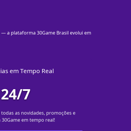
 — a plataforma 30Game Brasil evolui em
cias em Tempo Real
24/7
e todas as novidades, promoções e
a 30Game em tempo real!