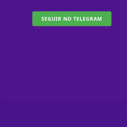
SEGUIR NO TELEGRAM