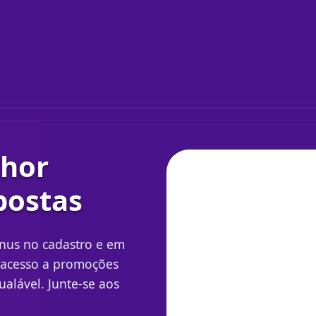
lhor
postas
nus no cadastro e em
 acesso a promoções
ualável. Junte-se aos