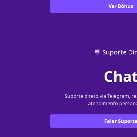
Ver Bônus
💬 Suporte Di
Cha
Suporte direto via Telegram, r
atendimento persona
Falar Suport