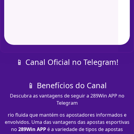
📱 Canal Oficial no Telegram!
📱 Benefícios do Canal
Descubra as vantagens de seguir a 289Win APP no
Telegram
rio fluida que mantém os apostadores informados e
envolvidos. Uma das vantagens das apostas esportivas
no
289Win APP
é a variedade de tipos de apostas