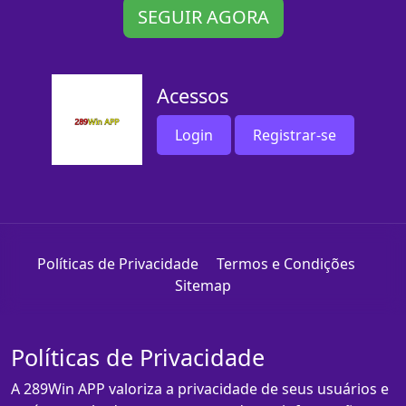
SEGUIR AGORA
Acessos
Login
Registrar-se
Políticas de Privacidade
Termos e Condições
Sitemap
Políticas de Privacidade
A 289Win APP valoriza a privacidade de seus usuários e