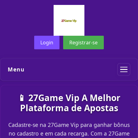
Login
Registrar-se
Menu
📱 27Game Vip A Melhor
Plataforma de Apostas
Cadastre-se na 27Game Vip para ganhar bônus
no cadastro e em cada recarga. Com a 27Game