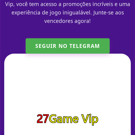
Vip, você tem acesso a promoções incríveis e uma
experiência de jogo inigualável. Junte-se aos
vencedores agora!
SEGUIR NO TELEGRAM