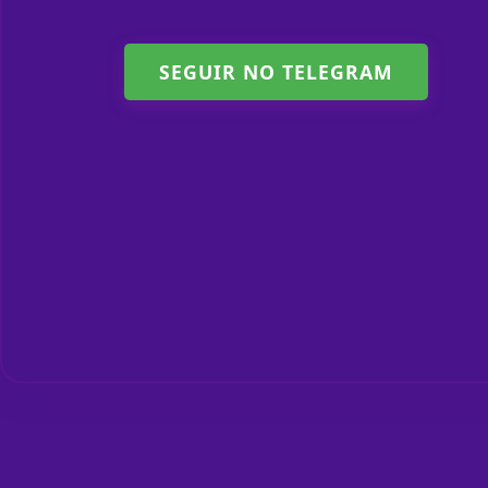
SEGUIR NO TELEGRAM