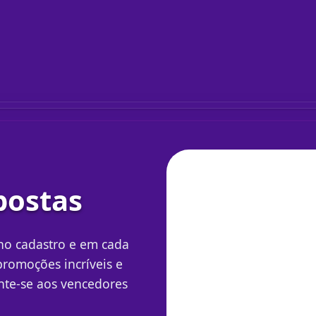
postas
no cadastro e em cada
promoções incríveis e
unte-se aos vencedores