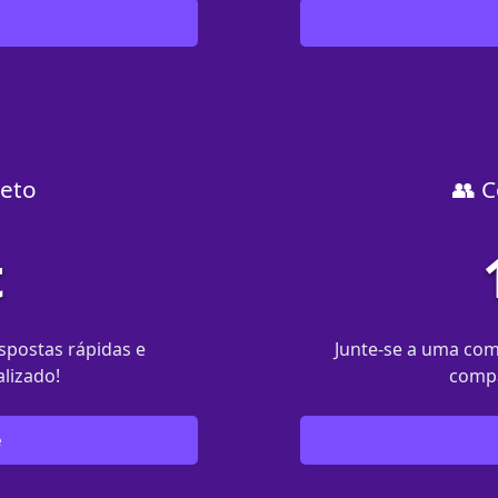
reto
👥 
t
espostas rápidas e
Junte-se a uma com
lizado!
compa
e