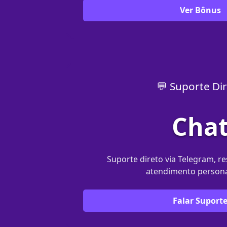
Ver Bônus
💬 Suporte Di
Cha
Suporte direto via Telegram, r
atendimento persona
Falar Suport