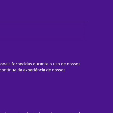
ssoais fornecidas durante o uso de nossos
 contínua da experiência de nossos