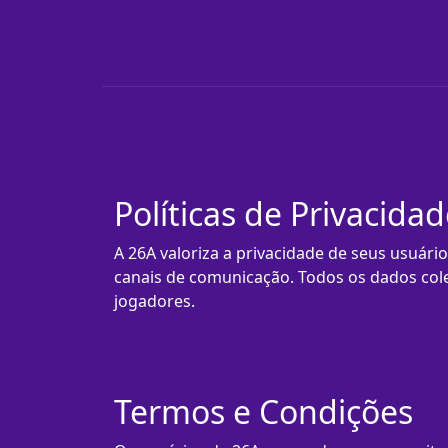
Políticas de Privacida
A 26A valoriza a privacidade de seus usuár
canais de comunicação. Todos os dados cole
jogadores.
Termos e Condições