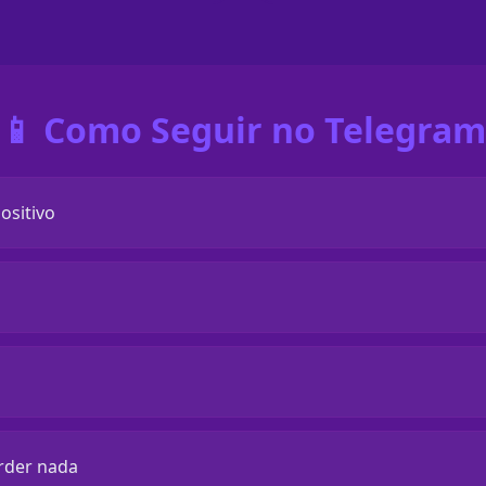
📱 Como Seguir no Telegram
ositivo
erder nada