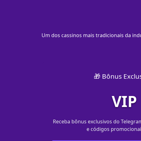
Um dos cassinos mais tradicionais da ind
🎁 Bônus Exclu
VIP
Receba bônus exclusivos do Telegra
e códigos promocionai