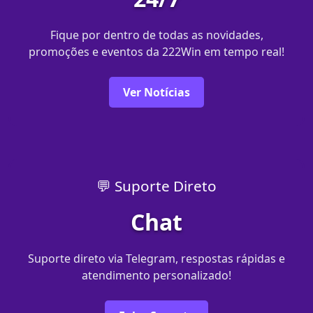
Fique por dentro de todas as novidades,
promoções e eventos da 222Win em tempo real!
Ver Notícias
💬 Suporte Direto
Chat
Suporte direto via Telegram, respostas rápidas e
atendimento personalizado!