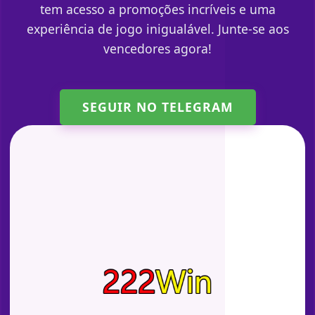
tem acesso a promoções incríveis e uma
experiência de jogo inigualável. Junte-se aos
vencedores agora!
SEGUIR NO TELEGRAM