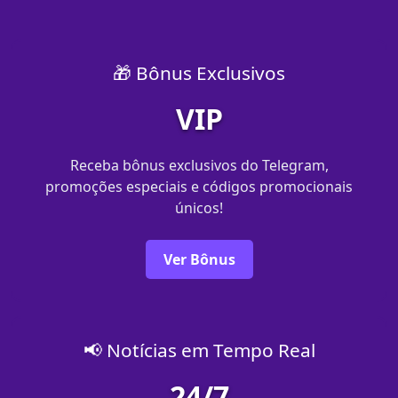
🎁 Bônus Exclusivos
VIP
Receba bônus exclusivos do Telegram,
promoções especiais e códigos promocionais
únicos!
Ver Bônus
📢 Notícias em Tempo Real
24/7