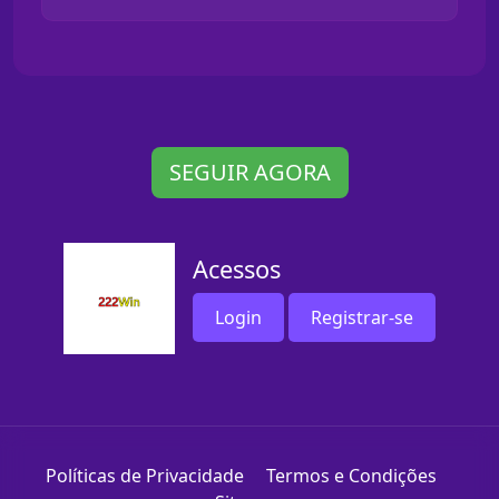
SEGUIR AGORA
Acessos
Login
Registrar-se
Políticas de Privacidade
Termos e Condições